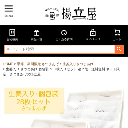
MENU
会社概要
商品一覧
よくある質問
マイページ
カート
HOME
季節・期間限定 さつまあげ
生姜入りさつまあげ
生姜入り さつまあげ 個包装 ２８枚入りセット 箱２段 送料無料 ネット限
定 さつまあげの揚立屋