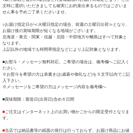
文時に選択いただきましても確実にお約束出来るものではございま
せん事を予めご了承くださいませ。
○お届け指定日が≪火曜日指定の場合、前週の土曜日出荷≫となり、
お届け後の賞味期限が短くなる地域がございます。
北海道・東北・関東・信越・北陸・中部地方や離島はすべて対象と
なります。
上記以外の地域でも時間帯指定などにより上記対象となります。
■お熨斗・メッセージ無料対応。ご希望の場合は、備考欄へご記入く
ださい。
※お熨斗を希望の方は表書き(お歳暮や御礼など)を５文字以内でご記
入下さい。
※メッセージをご希望の方はメッセージ内容を備考欄へ
■賞味期限：製造日(出荷日)含め６日間
■
ご注文はインターネット上のお買い物かごからの限定受付となりま
す。
■
当店では納品書等の紙面の発行は行っておらず、お届け商品にお値