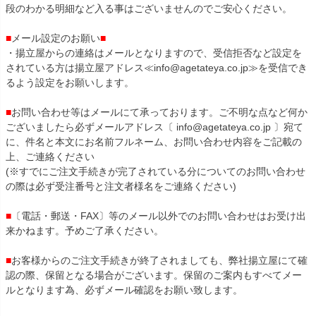
段のわかる明細など入る事はございませんのでご安心ください。
■
メール設定のお願い
■
・揚立屋からの連絡はメールとなりますので、受信拒否など設定を
されている方は揚立屋アドレス≪info@agetateya.co.jp≫を受信でき
るよう設定をお願いします。
■
お問い合わせ等はメールにて承っております。ご不明な点など何か
ございましたら必ずメールアドレス〔 info@agetateya.co.jp 〕宛て
に、件名と本文にお名前フルネーム、お問い合わせ内容をご記載の
上、ご連絡ください
(※すでにご注文手続きが完了されている分についてのお問い合わせ
の際は必ず受注番号と注文者様名をご連絡ください)
■
〔電話・郵送・FAX〕等のメール以外でのお問い合わせはお受け出
来かねます。予めご了承ください。
■
お客様からのご注文手続きが終了されましても、弊社揚立屋にて確
認の際、保留となる場合がございます。保留のご案内もすべてメー
ルとなります為、必ずメール確認をお願い致します。