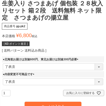
生姜入り さつまあげ 個包装 ２８枚入
りセット 箱２段 送料無料 ネット限
定 さつまあげの揚立屋
商品番号
gg-pk2
¥
6,800
本店価格
税込
[
63
ポイント進呈 ]
送料パターン
送料込み商品
●北海道お届けは別途600円、東北お届けは別途300円必要
(
必
須
●内容変更不可商品です
)
(
必
須
)
お気に入りに登録する