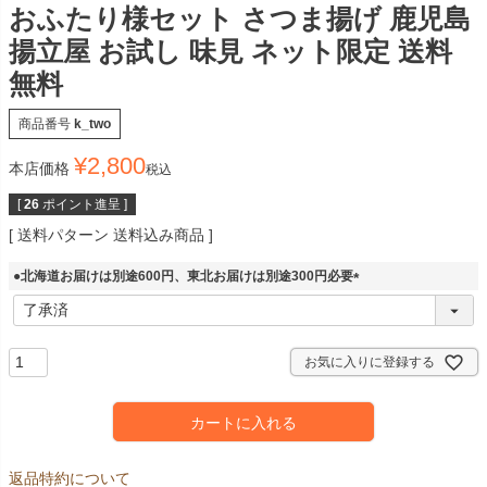
おふたり様セット さつま揚げ 鹿児島
揚立屋 お試し 味見 ネット限定 送料
無料
商品番号
k_two
¥
2,800
本店価格
税込
[
26
ポイント進呈 ]
送料パターン
送料込み商品
●北海道お届けは別途600円、東北お届けは別途300円必要
(
必
須
)
お気に入りに登録する
カートに入れる
返品特約について