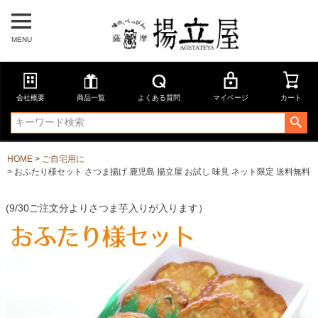
MENU
会社概要
商品一覧
よくある質問
マイページ
カート
HOME
ご自宅用に
おふたり様セット さつま揚げ 鹿児島 揚立屋 お試し 味見 ネット限定 送料無料
(9/30ご注文分よりさつま芋入りが入ります）