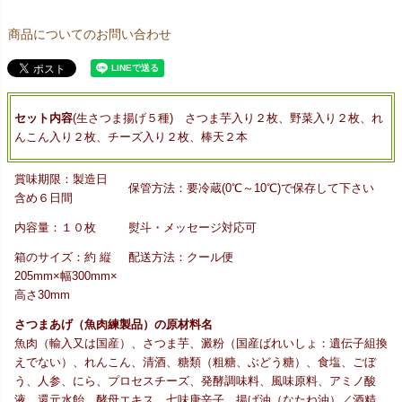
商品についてのお問い合わせ
セット内容
(生さつま揚げ５種) さつま芋入り２枚、野菜入り２枚、れ
んこん入り２枚、チーズ入り２枚、棒天２本
賞味期限：製造日
保管方法：要冷蔵(0℃～10℃)で保存して下さい
含め６日間
内容量：１０枚
熨斗・メッセージ対応可
箱のサイズ：約 縦
配送方法：クール便
205mm×幅300mm×
高さ30mm
さつまあげ（魚肉練製品）の原材料名
魚肉（輸入又は国産）、さつま芋、澱粉（国産ばれいしょ：遺伝子組換
えでない）、れんこん、清酒、糖類（粗糖、ぶどう糖）、食塩、ごぼ
う、人参、にら、プロセスチーズ、発酵調味料、風味原料、アミノ酸
液、還元水飴、酵母エキス、七味唐辛子、揚げ油（なたね油）／酒精、