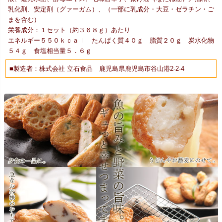
乳化剤、安定剤（グァーガム）、（一部に乳成分・大豆・ゼラチン・ご
まを含む）
栄養成分：１セット（約３６８ｇ）あたり
エネルギー５５０ｋｃａｌ たんぱく質４０ｇ 脂質２０ｇ 炭水化物
５４ｇ 食塩相当量５．６ｇ
■製造者：株式会社 立石食品 鹿児島県鹿児島市谷山港2-2-4