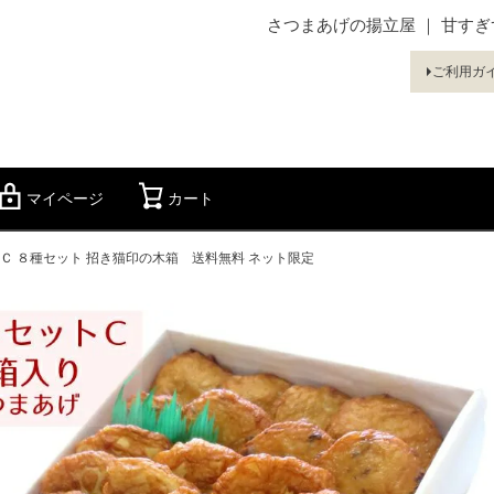
さつまあげの揚立屋 ｜ 甘す
ご利用ガ
マイページ
カート
検索
Ｃ ８種セット 招き猫印の木箱 送料無料 ネット限定