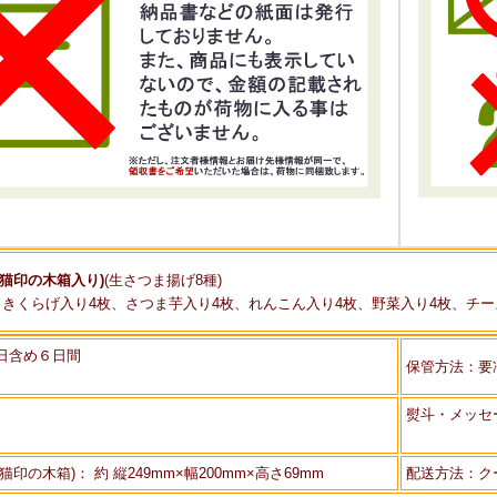
猫印の木箱入り)
(生さつま揚げ8種)
、きくらげ入り4枚、さつま芋入り4枚、れんこん入り4枚、野菜入り4枚、チー
日含め６日間
保管方法：要
熨斗・メッセ
印の木箱)： 約 縦249mm×幅200mm×高さ69mm
配送方法：ク