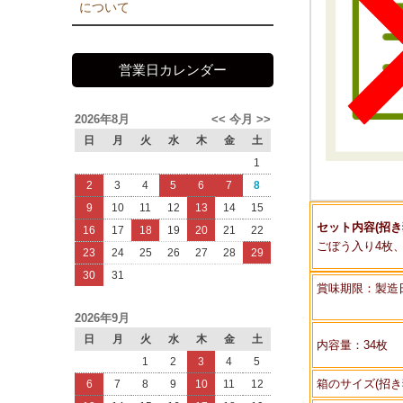
について
営業日カレンダー
2026年8月
<<
今月
>>
日
月
火
水
木
金
土
1
2
3
4
5
6
7
8
9
10
11
12
13
14
15
セット内容(招き
16
17
18
19
20
21
22
ごぼう入り4枚
23
24
25
26
27
28
29
30
31
賞味期限：製造
2026年9月
日
月
火
水
木
金
土
内容量：34枚
1
2
3
4
5
箱のサイズ(招き猫
6
7
8
9
10
11
12