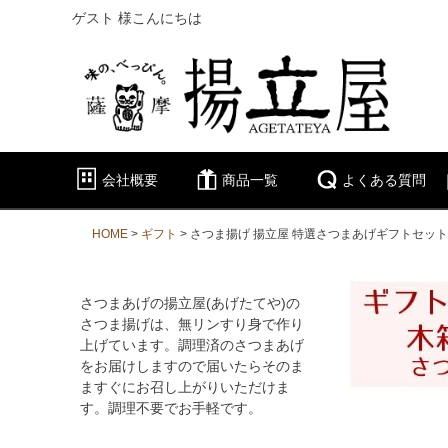
ゲスト 様こんにちは
会社概要
商品一覧
よくある質問
HOME
ギフト
さつま揚げ 揚立屋 特選さつまあげギフトセット
さつまあげの揚立屋(あげたてや)の
さつま揚げは、無リンすり身で作り
上げています。調理済のさつまあげ
をお届けしますので届いたらそのま
ますぐにお召し上がりいただけま
す。調理不要でお手軽です。