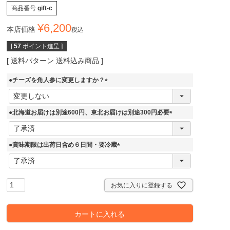
商品番号
gift-c
¥
6,200
本店価格
税込
[
57
ポイント進呈 ]
送料パターン
送料込み商品
●チーズを角人参に変更しますか？
(
必
須
●北海道お届けは別途600円、東北お届けは別途300円必要
)
(
必
須
●賞味期限は出荷日含め６日間・要冷蔵
)
(
必
須
)
お気に入りに登録する
カートに入れる