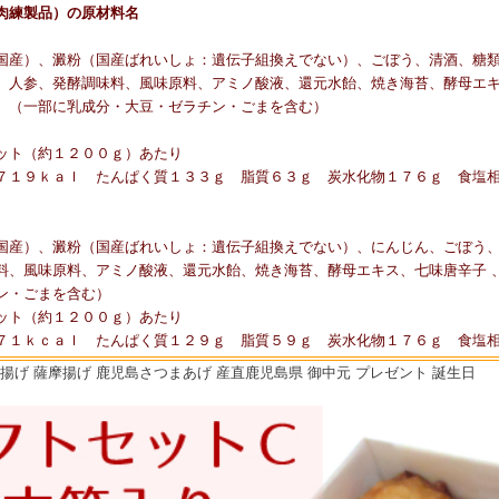
肉練製品）の原材料名
国産）、澱粉（国産ばれいしょ：遺伝子組換えでない）、ごぼう、清酒、糖
、人参、発酵調味料、風味原料、アミノ酸液、還元水飴、焼き海苔、酵母エ
、（一部に乳成分・大豆・ゼラチン・ごまを含む）
ット（約１２００ｇ）あたり
７１９ｋａｌ たんぱく質１３３ｇ 脂質６３ｇ 炭水化物１７６ｇ 食塩
国産）、澱粉（国産ばれいしょ：遺伝子組換えでない）、にんじん、ごぼう
料、風味原料、アミノ酸液、還元水飴、焼き海苔、酵母エキス、七味唐辛子 
ン・ごまを含む）
ット（約１２００ｇ）あたり
７１ｋｃａｌ たんぱく質１２９ｇ 脂質５９ｇ 炭水化物１７６ｇ 食塩
揚げ 薩摩揚げ 鹿児島さつまあげ 産直鹿児島県 御中元 プレゼント 誕生日