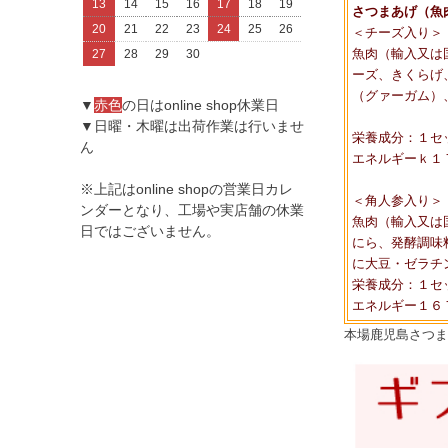
13
14
15
16
17
18
19
さつまあげ（魚
20
21
22
23
24
25
26
＜チーズ入り＞
魚肉（輸入又は
27
28
29
30
ーズ、きくらげ
（グァーガム）
▼
赤色
の日はonline shop休業日
▼日曜・木曜は出荷作業は行いませ
栄養成分：１セ
ん
エネルギーｋ１
※上記はonline shopの営業日カレ
＜角人参入り＞
ンダーとなり、工場や実店舗の休業
魚肉（輸入又は
日ではございません。
にら、発酵調味
に大豆・ゼラチ
栄養成分：１セ
エネルギー１６
本場鹿児島さつま