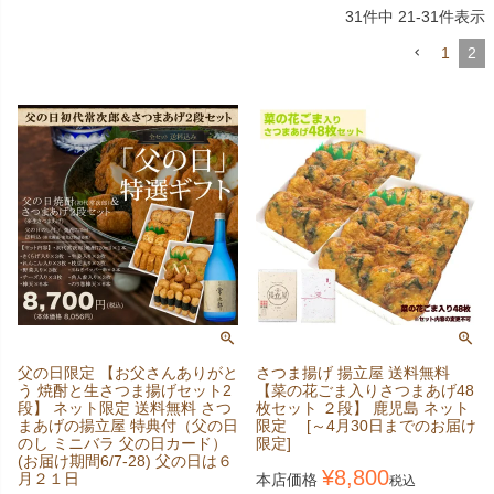
31
件中
21
-
31
件表示
1
2
父の日限定 【お父さんありがと
さつま揚げ 揚立屋 送料無料
う 焼酎と生さつま揚げセット2
【菜の花ごま入りさつまあげ48
段】 ネット限定 送料無料 さつ
枚セット ２段】 鹿児島 ネット
まあげの揚立屋 特典付（父の日
限定 [～4月30日までのお届け
のし ミニバラ 父の日カード）
限定]
(お届け期間6/7-28) 父の日は６
¥
8,800
月２１日
本店価格
税込