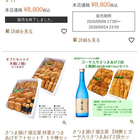
¥
8,800
本店価格
税込
¥
8,800
本店価格
税込
販売期間
販売を終了しました。
2026/05/06 17:00
〜
2026/09/24 23:59
詳細を見る
詳細を見る
さつま揚げ 揚立屋 【焼酎とゴ
さつま揚げ 揚立屋 特選さつま
ーヤ入りさつまあげ２段セッ
あげギフトセットＦ １０種セッ