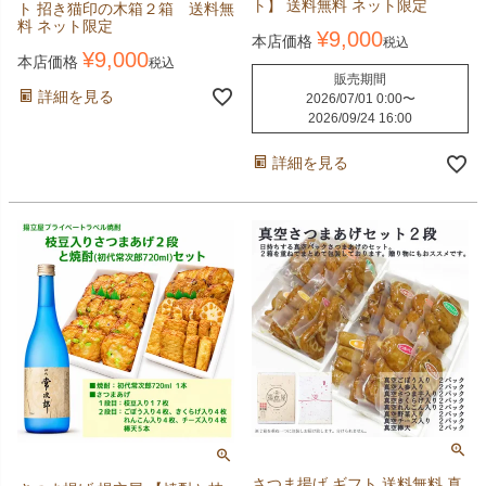
ト】 送料無料 ネット限定
ト 招き猫印の木箱２箱 送料無
料 ネット限定
¥
9,000
本店価格
税込
¥
9,000
本店価格
税込
販売期間
詳細を見る
2026/07/01 0:00
〜
2026/09/24 16:00
詳細を見る
さつま揚げ ギフト 送料無料 真