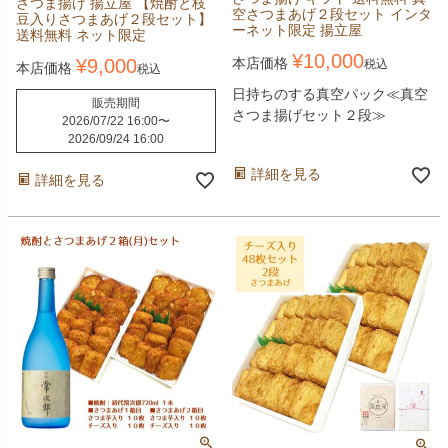
さつま揚げ 揚立屋 【焼酎と枝
空さつまあげ２段セット インタ
豆入りさつまあげ２段セット】
ーネット限定 揚立屋
送料無料 ネット限定
¥
10,000
¥
9,000
本店価格
税込
本店価格
税込
日持ちのする真空パック≪真空
販売期間
さつま揚げセット２段≫
2026/07/22 16:00
〜
2026/09/24 16:00
詳細を見る
詳細を見る