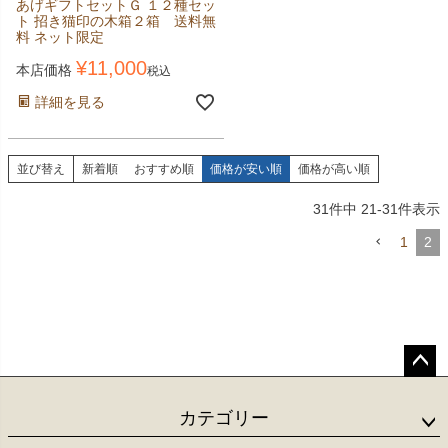
あげギフトセットＧ １２種セッ
ト 招き猫印の木箱２箱 送料無
料 ネット限定
¥
11,000
本店価格
税込
詳細を見る
並び替え
新着順
おすすめ順
価格が安い順
価格が高い順
31
件中
21
-
31
件表示
1
2
ペー
ジト
カテゴリー
ップ