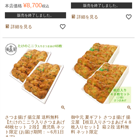
¥
8,700
本店価格
販売を終了しました。
税込
販売を終了しました。
詳細を見る
詳細を見る
さつま揚げ 揚立屋 送料無料
御中元 夏ギフト さつま揚げ 揚
【たけのこニラ入りさつまあげ
立屋 【枝豆入りさつまあげ４８
48枚セット ２段】 鹿児島 ネッ
枚入りセット】 箱２段 送料無
ト限定 (お届け期間：～6月1日
料 ネット限定
まで)