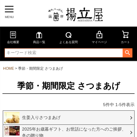
MENU
会社概要
商品一覧
よくある質問
マイページ
カート
HOME
季節・期間限定 さつまあげ
季節・期間限定 さつまあげ
5
件中
1
-
5
件表示
生姜入りさつまあげ
2025年お歳暮ギフト、お世話になった方へのご挨拶、
冬の贈り物