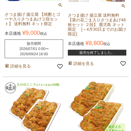
さつま揚げ 揚立屋 【焼酎とゴ
さつま揚げ 揚立屋 送料無料
ーヤ入りさつまあげ２段セッ
【菜の花ごま入りさつまあげ48
ト】 送料無料 ネット限定
枚セット ２段】 鹿児島 ネット
限定 [～4月30日までのお届け
¥
9,000
本店価格
限定]
税込
¥
8,800
本店価格
販売期間
税込
2026/07/01 0:00
〜
販売を終了しました。
2026/09/24 16:00
詳細を見る
詳細を見る