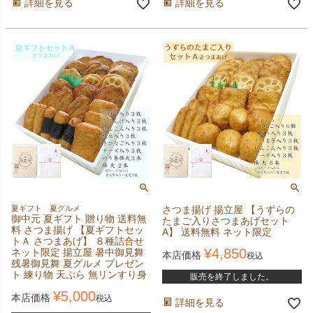
詳細を見る
詳細を見る
夏ギフト 夏グルメ
さつま揚げ 揚立屋 【うずらの
御中元 夏ギフト 贈り物 送料無
たまご入りさつまあげセット
料 さつま揚げ 【夏ギフトセッ
A】 送料無料 ネット限定
トＡ さつまあげ】 ８種詰合せ
¥
4,850
ネット限定 揚立屋 暑中御見舞
本店価格
税込
残暑御見舞 夏グルメ プレゼン
ト 練り物 天ぷら 無リンすり身
販売を終了しました。
¥
5,000
本店価格
税込
詳細を見る