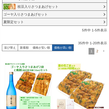
枝豆入りさつまあげセット
ゴーヤ入りさつまあげセット
夏限定セット
5
件中
1
-
5
件表示
35
件中
1
-
20
件表示
並び替え
新着順
価格が安い順
価格が高い順
1
2