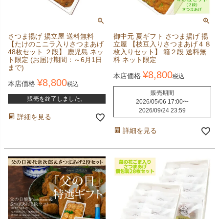
さつま揚げ 揚立屋 送料無料
御中元 夏ギフト さつま揚げ 揚
【たけのこニラ入りさつまあげ
立屋 【枝豆入りさつまあげ４８
48枚セット ２段】 鹿児島 ネッ
枚入りセット】 箱２段 送料無
ト限定 (お届け期間：～6月1日
料 ネット限定
まで)
¥
8,800
本店価格
税込
¥
8,800
本店価格
税込
販売期間
販売を終了しました。
2026/05/06 17:00
〜
2026/09/24 23:59
詳細を見る
詳細を見る