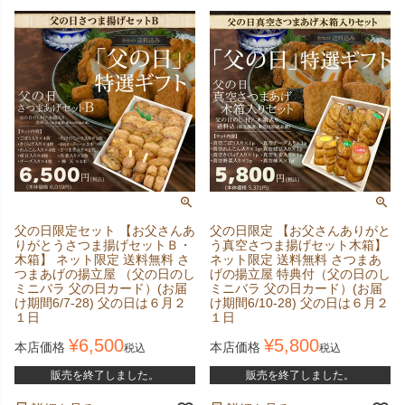
父の日限定セット 【お父さんあ
父の日限定 【お父さんありがと
りがとうさつま揚げセットＢ・
う真空さつま揚げセット木箱】
木箱】 ネット限定 送料無料 さ
ネット限定 送料無料 さつまあ
つまあげの揚立屋 （父の日のし
げの揚立屋 特典付（父の日のし
ミニバラ 父の日カード）(お届
ミニバラ 父の日カード）(お届
け期間6/7-28) 父の日は６月２
け期間6/10-28) 父の日は６月２
１日
１日
¥
6,500
¥
5,800
本店価格
本店価格
税込
税込
販売を終了しました。
販売を終了しました。