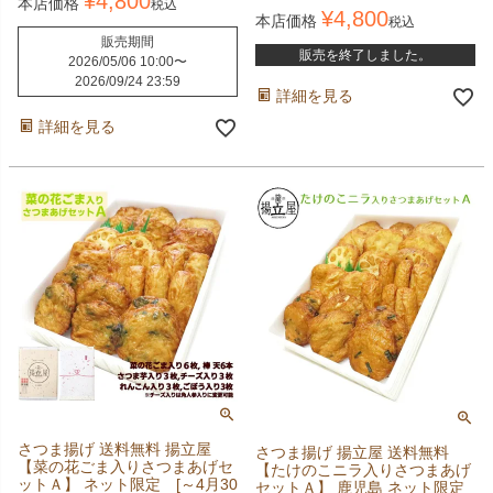
¥
4,800
本店価格
税込
¥
4,800
本店価格
税込
販売期間
販売を終了しました。
2026/05/06 10:00
〜
2026/09/24 23:59
詳細を見る
詳細を見る
さつま揚げ 送料無料 揚立屋
さつま揚げ 揚立屋 送料無料
【菜の花ごま入りさつまあげセ
【たけのこニラ入りさつまあげ
ットＡ】 ネット限定 [～4月30
セットＡ】 鹿児島 ネット限定