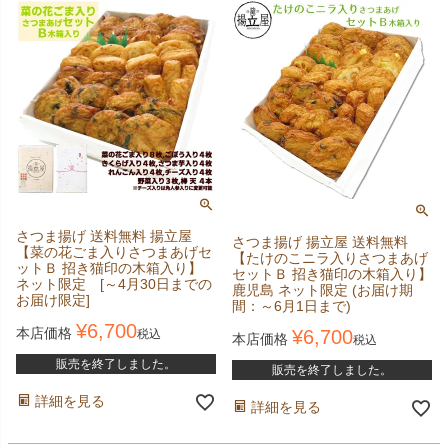
さつま揚げ 送料無料 揚立屋
さつま揚げ 揚立屋 送料無料
【菜の花ごま入りさつまあげセ
【たけのこニラ入りさつまあげ
ットＢ 招き猫印の木箱入り】
セットＢ 招き猫印の木箱入り】
ネット限定 [～4月30日までの
鹿児島 ネット限定 (お届け期
お届け限定]
間：～6月1日まで)
¥
6,700
本店価格
¥
6,700
税込
本店価格
税込
販売を終了しました。
販売を終了しました。
詳細を見る
詳細を見る