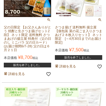
父の日限定 【お父さんありがと
さつま揚げ 送料無料 揚立屋
う 焼酎と生さつま揚げセット2
【個包装 菜の花ごま入りさつま
段】 ネット限定 送料無料 さつ
あげ２８枚入りセット】 ネット
まあげの揚立屋 特典付（父の日
限定 [～4月30日までのお届け
のし ミニバラ 父の日カード）
限定]
(お届け期間6/7-28) 父の日は６
¥
7,500
月２１日
本店価格
税込
¥
8,700
本店価格
販売を終了しました。
税込
販売を終了しました。
詳細を見る
詳細を見る