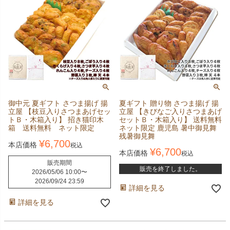
御中元 夏ギフト さつま揚げ 揚
夏ギフト 贈り物 さつま揚げ 揚
立屋 【枝豆入りさつまあげセッ
立屋 【きびなご入りさつまあげ
トＢ・木箱入り】 招き猫印木
セットＢ・木箱入り】 送料無料
箱 送料無料 ネット限定
ネット限定 鹿児島 暑中御見舞
残暑御見舞
¥
6,700
本店価格
税込
¥
6,700
本店価格
税込
販売期間
販売を終了しました。
2026/05/06 10:00
〜
2026/09/24 23:59
詳細を見る
詳細を見る